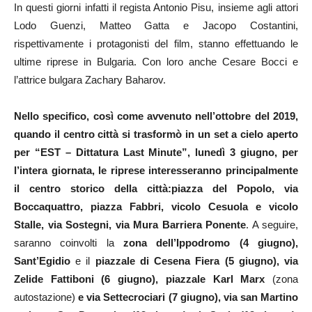
In questi giorni infatti il regista Antonio Pisu, insieme agli attori
Lodo Guenzi, Matteo Gatta e Jacopo Costantini,
rispettivamente i protagonisti del film, stanno effettuando le
ultime riprese in Bulgaria. Con loro anche Cesare Bocci e
l’attrice bulgara Zachary Baharov.
Nello specifico, così come avvenuto nell’ottobre del 2019,
quando il centro città si trasformò in un set a cielo aperto
per “EST – Dittatura Last Minute”, lunedì 3 giugno, per
l’intera giornata, le riprese interesseranno principalmente
il centro storico della città:piazza del Popolo, via
Boccaquattro, piazza Fabbri, vicolo Cesuola e vicolo
Stalle, via Sostegni, via Mura Barriera Ponente
. A seguire,
saranno coinvolti la
zona dell’Ippodromo (4 giugno),
Sant’Egidio
e il
piazzale di Cesena Fiera (5 giugno), via
Zelide Fattiboni (6 giugno), piazzale Karl Marx
(zona
autostazione)
e via Settecrociari (7 giugno), via san Martino