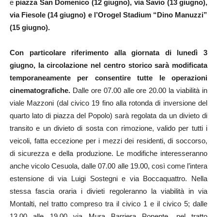
e
piazza San Domenico (12 giugno), via Savio (13 giugno),
via Fiesole (14 giugno) e l’Orogel Stadium “Dino Manuzzi”
(15 giugno).
Con particolare riferimento alla giornata di lunedì 3
giugno, la circolazione nel centro storico sarà modificata
temporaneamente per consentire tutte le operazioni
cinematografiche.
Dalle ore 07.00 alle ore 20.00 la viabilità in
viale Mazzoni (dal civico 19 fino alla rotonda di inversione del
quarto lato di piazza del Popolo) sarà regolata da un divieto di
transito e un divieto di sosta con rimozione, valido per tutti i
veicoli, fatta eccezione per i mezzi dei residenti, di soccorso,
di sicurezza e della produzione. Le modifiche interesseranno
anche vicolo Cesuola, dalle 07.00 alle 19.00, così come l’intera
estensione di via Luigi Sostegni e via Boccaquattro. Nella
stessa fascia oraria i divieti regoleranno la viabilità in via
Montalti, nel tratto compreso tra il civico 1 e il civico 5; dalle
13.00 alle 19.00 via Mura Barriera Ponente, nel tratto