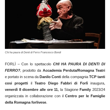
Chi ha paura di Denti di Ferro Francesco Bondi
FORLÌ – Con lo spettacolo
CHI HA PAURA DI DENTI DI
FERRO?
, prodotto da
Accademia Perduta/Romagna Teatri
e portato in scena da
Danilo Conti
della compagnia
TCP tanti
cosi progetti
il
Teatro Diego Fabbri di Forlì
inaugura,
venerdì 8 dicembre alle ore 11,
la Stagione
Family
2023/24
organizzata in collaborazione con il
Centro per le Famiglie
della Romagna forlivese
.