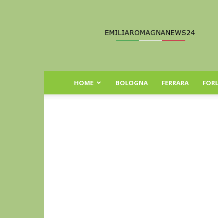
Emilia
Romagna
News
24
HOME
BOLOGNA
FERRARA
FORL