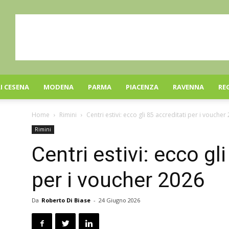
I CESENA
MODENA
PARMA
PIACENZA
RAVENNA
RE
Home
Rimini
Centri estivi: ecco gli 85 accreditati per i voucher
Rimini
Centri estivi: ecco gl
per i voucher 2026
Da
Roberto Di Biase
-
24 Giugno 2026