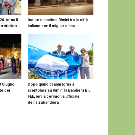
6: torna il
Indice climatico: Rimini tra le città
ro storico
italiane con il miglior clima
23 Giugno
Dopo quindici anni torna a
te dei
sventolare su Rimini la Bandiera Blu
FEE, ieri la cerimonia ufficiale
dell’alzabandiera