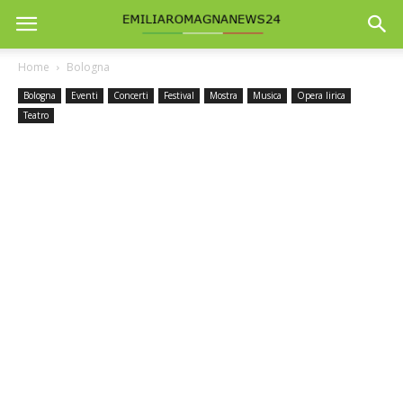
Home
Bologna
Bologna
Eventi
Concerti
Festival
Mostra
Musica
Opera lirica
Teatro