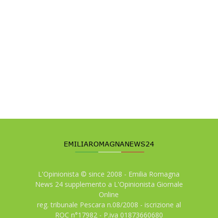
L'Opinionista © since 2008 - Emilia Romagna
News 24 supplemento a L'Opinionista Giornale
Online
reg. tribunale Pescara n.08/2008 - iscrizione al
ROC n°17982 - P.iva 01873660680