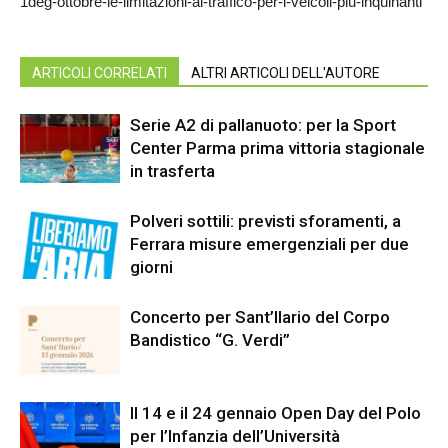
1deg-ottobre-le-limitazioni-al-traffico-per-i-veicoli-piu-inquinanti
ARTICOLI CORRELATI
ALTRI ARTICOLI DELL'AUTORE
Serie A2 di pallanuoto: per la Sport
Center Parma prima vittoria stagionale
in trasferta
Polveri sottili: previsti sforamenti, a
Ferrara misure emergenziali per due
giorni
Concerto per Sant’Ilario del Corpo
Bandistico “G. Verdi”
Il 14 e il 24 gennaio Open Day del Polo
per l’Infanzia dell’Università