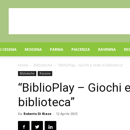
I CESENA
MODENA
PARMA
PIACENZA
RAVENNA
RE
Home
Biblioteche
“BiblioPlay – Giochi e sfide in biblioteca”
Biblioteche
Riccione
“BiblioPlay – Giochi e
biblioteca”
Da
Roberto Di Biase
-
12 Aprile 2025