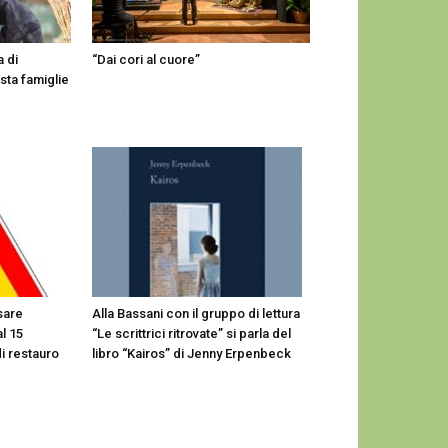
a di
“Dai cori al cuore”
sta famiglie
sare
Alla Bassani con il gruppo di lettura
l 15
“Le scrittrici ritrovate” si parla del
di restauro
libro “Kairos” di Jenny Erpenbeck