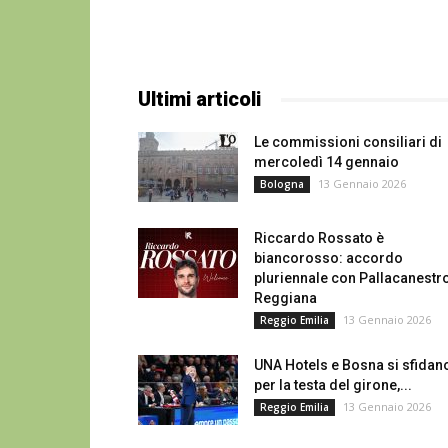
Ultimi articoli
Le commissioni consiliari di
mercoledì 14 gennaio
13 Gennaio 2026
Bologna
Riccardo Rossato è
biancorosso: accordo
pluriennale con Pallacanestr
Reggiana
13 Gennaio 2026
Reggio Emilia
UNA Hotels e Bosna si sfidan
per la testa del girone,...
13 Gennaio 2026
Reggio Emilia