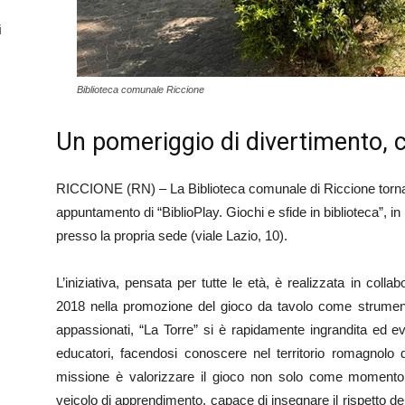
i
Biblioteca comunale Riccione
Un pomeriggio di divertimento, cr
RICCIONE (RN) – La Biblioteca comunale di Riccione torna a
appuntamento di “BiblioPlay. Giochi e sfide in biblioteca”, i
presso la propria sede (viale Lazio, 10).
L’iniziativa, pensata per tutte le età, è realizzata in colla
2018 nella promozione del gioco da tavolo come strumen
appassionati, “La Torre” si è rapidamente ingrandita ed ev
educatori, facendosi conoscere nel territorio romagnolo d
missione è valorizzare il gioco non solo come momento
veicolo di apprendimento, capace di insegnare il rispetto del