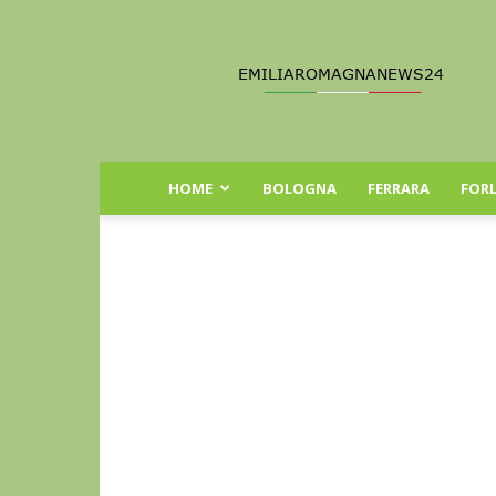
Emilia
Romagna
News
24
HOME
BOLOGNA
FERRARA
FORL