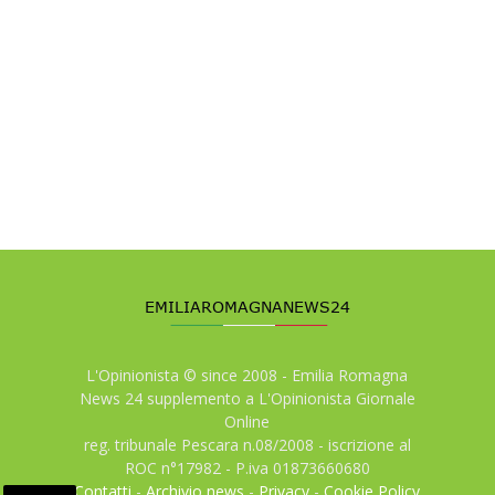
L'Opinionista © since 2008 - Emilia Romagna
News 24 supplemento a L'Opinionista Giornale
Online
reg. tribunale Pescara n.08/2008 - iscrizione al
ROC n°17982 - P.iva 01873660680
Contatti
-
Archivio news
-
Privacy
-
Cookie Policy