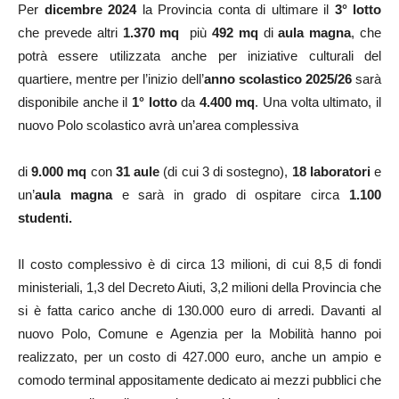
Per
dicembre 2024
la Provincia conta di ultimare il
3° lotto
che prevede altri
1.370 mq
più
492 mq
di
aula magna
, che
potrà essere utilizzata anche per iniziative culturali del
quartiere, mentre pe
r l’inizio dell’
anno scolastico 2025/26
sarà
disponibile anche il
1° lotto
da
4.400 mq
.
Una volta ultimato, il
nuovo Polo scolastico avrà un’area complessiva
di
9.000 mq
con
31 aule
(di cui 3 di sostegno),
18 laboratori
e
un’
aula magna
e sarà in grado di ospitare circa
1.100
studenti.
Il costo complessivo è di circa 13 milioni, di cui 8,5
di
fondi
ministeriali, 1,3 del Decreto Aiuti, 3,2 milioni della Provincia che
si è fatta carico anche di 130.000 euro di arredi. Davanti al
nuovo Polo, Comune e Agenzia
per la Mobilità hanno poi
realizzato, per un costo di 427.000 euro, anche un ampio e
comodo terminal appositamente dedicato ai mezzi pubblici che