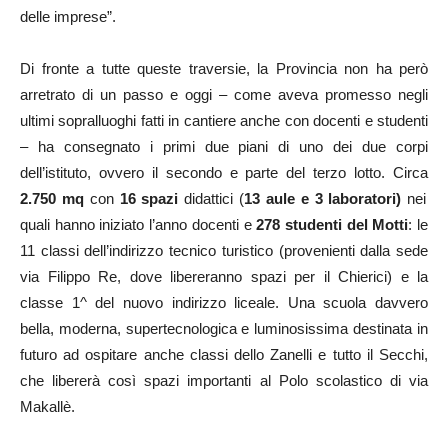
delle imprese”.
Di fronte a tutte queste traversie, la Provincia non ha però
arretrato di un passo e oggi – come aveva promesso negli
ultimi sopralluoghi fatti in cantiere anche con docenti e studenti
– ha consegnato i primi due piani di uno dei due corpi
dell’istituto, ovvero il secondo e parte del terzo lotto. C
irca
2.750 mq
con
16 spazi
didattici (
13 aule e 3 laboratori)
nei
quali hanno iniziato l’anno
docenti e
278 studenti del Motti
:
le
11 classi
dell’indirizzo tecnico turistico (provenienti dalla sede
via Filippo Re, dove libereranno spazi per il Chierici) e
la
classe 1^
del nuovo indirizzo liceale. Una scuola davvero
bella, moderna, supertecnologica e luminosissima destinata in
futuro ad ospitare anche classi dello Zanelli e tutto il Secchi,
che libererà così spazi importanti al Polo scolastico di via
Makallè.