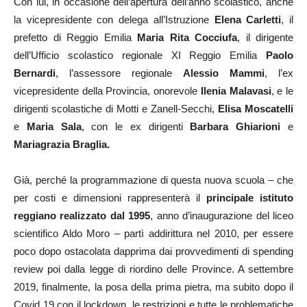
Con lui, in occasione dell’apertura dell’anno scolastico, anche
la
vicepresidente con delega all’Istruzione
Elena Carletti
, il
prefetto di Reggio Emilia
Maria Rita Cocciufa
, il
dirigente
dell’Ufficio scolastico regionale XI Reggio Emilia
Paolo
Bernardi
, l’assessore regionale
Alessio Mammi
, l’ex
vicepresidente della Provincia, onorevole
Ilenia Malavasi
, e le
dirigenti scolastiche di Motti e Zanell-Secchi,
Elisa Moscatelli
e
Maria Sala
, con le ex dirigenti
Barbara Ghiarioni
e
Mariagrazia Braglia.
Già, perché la programmazione di questa nuova scuola –
che
per costi e dimensioni rappresenterà il
principale istituto
reggiano realizzato dal 1995
, anno d’inaugurazione del liceo
scientifico Aldo Moro – partì addirittura nel 2010, per essere
poco dopo ostacolata dapprima dai provvedimenti di spending
review poi dalla legge di riordino delle Province. A settembre
2019, finalmente, la posa della prima pietra, ma subito dopo il
Covid 19 con il lockdown, le restrizioni e
tutte le problematiche