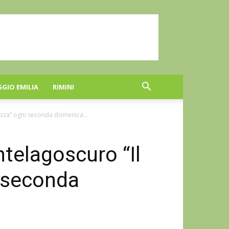
GGIO EMILIA
RIMINI
azza” ogni seconda domenica...
telagoscuro “Il
i seconda