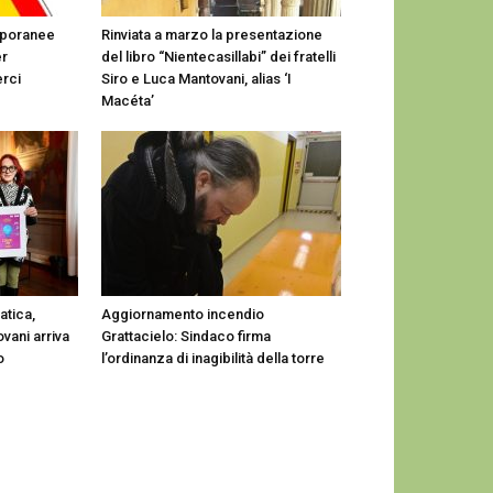
mporanee
Rinviata a marzo la presentazione
er
del libro “Nientecasillabi” dei fratelli
erci
Siro e Luca Mantovani, alias ‘I
Macéta’
tica,
Aggiornamento incendio
vani arriva
Grattacielo: Sindaco firma
o
l’ordinanza di inagibilità della torre