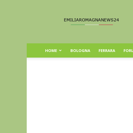
Emilia
Romagna
News
24
HOME
BOLOGNA
FERRARA
FORL