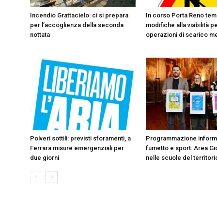
Incendio Grattacielo: ci si prepara
In corso Porta Reno te
per l’accoglienza della seconda
modifiche alla viabilità p
nottata
operazioni di scarico m
Polveri sottili: previsti sforamenti, a
Programmazione informa
Ferrara misure emergenziali per
fumetto e sport: Area Gio
due giorni
nelle scuole del territori