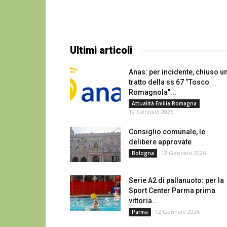
Ultimi articoli
Anas: per incidente, chiuso u
tratto della ss 67 “Tosco
Romagnola”...
Attualità Emilia Romagna
12 Gennaio 2026
Consiglio comunale, le
delibere approvate
12 Gennaio 2026
Bologna
Serie A2 di pallanuoto: per la
Sport Center Parma prima
vittoria...
12 Gennaio 2026
Parma