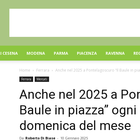
I CESENA
MODENA
PARMA
PIACENZA
RAVENNA
RE
Home
Ferrara
Anche nel 2025 a Pontelagoscuro “Il Baule in pi
Ferrara
Mercati
Anche nel 2025 a Pon
Baule in piazza” ogn
domenica del mese
Da
Roberto Di Biase
-
10 Gennaio 2025