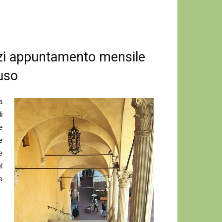
zzi appuntamento mensile
iuso
a
i
e
e
e
l
a