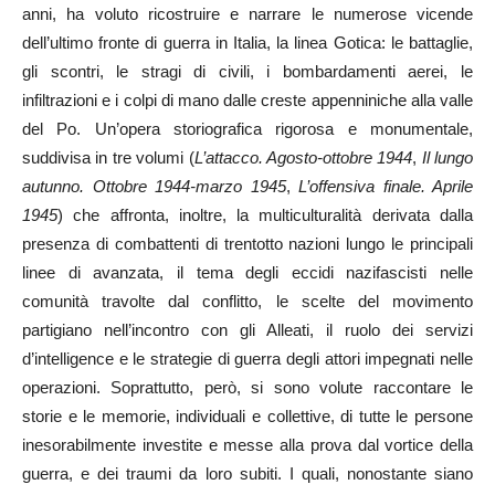
anni, ha voluto ricostruire e narrare le numerose vicende
dell’ultimo fronte di guerra in Italia, la linea Gotica: le battaglie,
gli scontri, le stragi di civili, i bombardamenti aerei, le
infiltrazioni e i colpi di mano dalle creste appenniniche alla valle
del Po. Un’opera storiografica rigorosa e monumentale,
suddivisa in tre volumi (
L’attacco. Agosto-ottobre 1944
,
Il lungo
autunno. Ottobre 1944-marzo 1945
,
L’offensiva finale. Aprile
1945
) che affronta, inoltre, la multiculturalità derivata dalla
presenza di combattenti di trentotto nazioni lungo le principali
linee di avanzata, il tema degli eccidi nazifascisti nelle
comunità travolte dal conflitto, le scelte del movimento
partigiano nell’incontro con gli Alleati, il ruolo dei servizi
d’intelligence e le strategie di guerra degli attori impegnati nelle
operazioni. Soprattutto, però, si sono volute raccontare le
storie e le memorie, individuali e collettive, di tutte le persone
inesorabilmente investite e messe alla prova dal vortice della
guerra, e dei traumi da loro subiti. I quali, nonostante siano