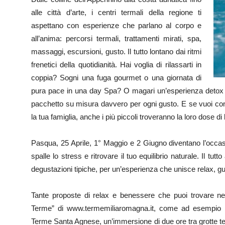
alle città d’arte, i centri termali della regione ti
aspettano con esperienze che parlano al corpo e
all’anima: percorsi termali, trattamenti mirati, spa,
massaggi, escursioni, gusto. Il tutto lontano dai ritmi
frenetici della quotidianità. Hai voglia di rilassarti in
coppia? Sogni una fuga gourmet o una giornata di
pura pace in una day Spa? O magari un’esperienza detox ch
pacchetto su misura davvero per ogni gusto. E se vuoi con
la tua famiglia, anche i più piccoli troveranno la loro dose d
Pasqua, 25 Aprile, 1° Maggio e 2 Giugno diventano l’occasi
spalle lo stress e ritrovare il tuo equilibrio naturale. Il tut
degustazioni tipiche, per un’esperienza che unisce relax, gus
Tante proposte di relax e benessere che puoi trovare ne
Terme” di www.termemiliaromagna.it, come ad esempio
Terme Santa Agnese, un’immersione di due ore tra grotte te