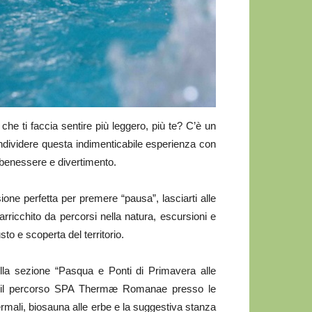
e ti faccia sentire più leggero, più te? C’è un
dividere questa indimenticabile esperienza con
i benessere e divertimento.
one perfetta per premere “pausa”, lasciarti alle
to arricchito da percorsi nella natura, escursioni e
to e scoperta del territorio.
lla sezione “Pasqua e Ponti di Primavera alle
 il percorso SPA Thermæ Romanae presso le
rmali, biosauna alle erbe e la suggestiva stanza