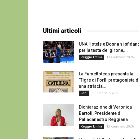
Ultimi articoli
UNA Hotels e Bosna si sfidan
per la testa del girone,...
13 Gennaio 2026
Reggio Emilia
La Fumettoteca presenta la
‘Tigre di Forlì’ protagonista d
una striscia...
13 Gennaio 2026
Forli
Dichiarazione di Veronica
Bartoli, Presidente di
Pallacanestro Reggiana
13 Gennaio 2026
Reggio Emilia