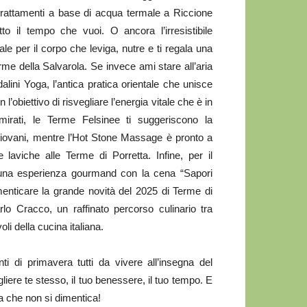
trattamenti a base di acqua termale a Riccione
o il tempo che vuoi. O ancora l’irresistibile
le per il corpo che leviga, nutre e ti regala una
Terme della Salvarola. Se invece ami stare all’aria
alini Yoga, l’antica pratica orientale che unisce
obiettivo di risvegliare l’energia vitale che è in
 mirati, le Terme Felsinee ti suggeriscono la
iovani, mentre l’Hot Stone Massage è pronto a
e laviche alle Terme di Porretta. Infine, per il
 una esperienza gourmand con la cena “Sapori
imenticare la grande novità del 2025 di Terme di
o Cracco, un raffinato percorso culinario tra
li della cucina italiana.
i di primavera tutti da vivere all’insegna del
iere te stesso, il tuo benessere, il tuo tempo. E
a che non si dimentica!