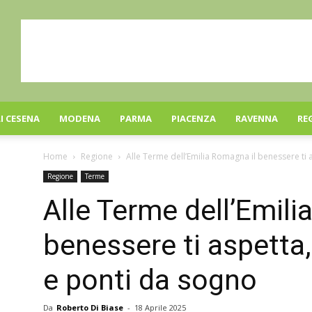
I CESENA
MODENA
PARMA
PIACENZA
RAVENNA
RE
Home
Regione
Alle Terme dell’Emilia Romagna il benessere ti 
Regione
Terme
Alle Terme dell’Emili
benessere ti aspetta
e ponti da sogno
Da
Roberto Di Biase
-
18 Aprile 2025