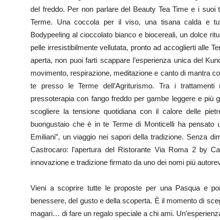
del freddo. Per non parlare del Beauty Tea Time e i suoi 
Terme. Una coccola per il viso, una tisana calda e tutt
Bodypeeling al cioccolato bianco e biocereali, un dolce ritua
pelle irresistibilmente vellutata, pronto ad accoglierti alle 
aperta, non puoi farti scappare l’esperienza unica del Kund
movimento, respirazione, meditazione e canto di mantra con l’
te presso le Terme dell’Agriturismo. Tra i trattamenti
pressoterapia con fango freddo per gambe leggere e più g
scogliere la tensione quotidiana con il calore delle pietr
buongustaio che è in te Terme di Monticelli ha pensato
Emiliani”, un viaggio nei sapori della tradizione. Senza d
Castrocaro: l’apertura del Ristorante Via Roma 2 by Carl
innovazione e tradizione firmato da uno dei nomi più autorevo
Vieni a scoprire tutte le proposte per una Pasqua e pont
benessere, del gusto e della scoperta. È il momento di scegl
magari… di fare un regalo speciale a chi ami. Un’esperienz