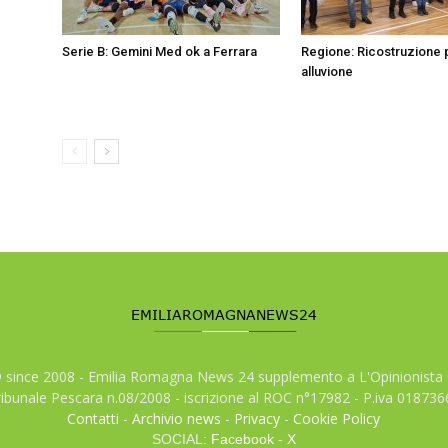
Serie B: Gemini Med ok a Ferrara
Regione: Ricostruzione 
alluvione
© since 2008 - Emilia Romagna News 24 supplemento a L'Opinionista 
tribunale Pescara n.08/2008 - iscrizione al ROC n°17982 - P.iva 01873
Contatti
-
Archivio news
-
Privacy
-
Cookie Policy
SOCIAL:
Facebook
-
X