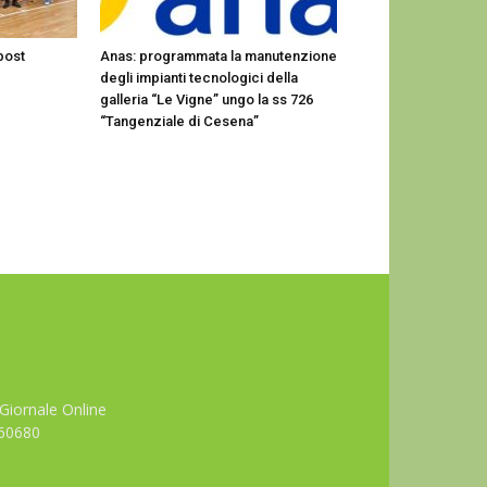
post
Anas: programmata la manutenzione
degli impianti tecnologici della
galleria “Le Vigne” ungo la ss 726
“Tangenziale di Cesena”
Giornale Online
660680