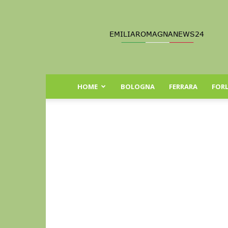
Emilia
Romagna
News
24
HOME
BOLOGNA
FERRARA
FORL