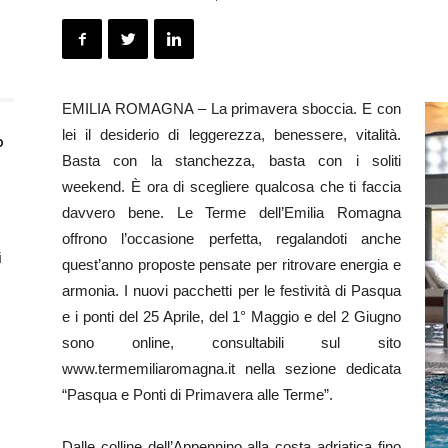
EMILIA ROMAGNA – La primavera sboccia. E con
lei il desiderio di leggerezza, benessere, vitalità.
o
Basta con la stanchezza, basta con i soliti
weekend. È ora di scegliere qualcosa che ti faccia
davvero bene. Le Terme dell’Emilia Romagna
offrono l’occasione perfetta, regalandoti anche
i
quest’anno proposte pensate per ritrovare energia e
armonia. I nuovi pacchetti per le festività di Pasqua
e i ponti del 25 Aprile, del 1° Maggio e del 2 Giugno
sono online, consultabili sul sito
www.termemiliaromagna.it nella sezione dedicata
“Pasqua e Ponti di Primavera alle Terme”.
Dalle colline dell’Appennino alla costa adriatica fino