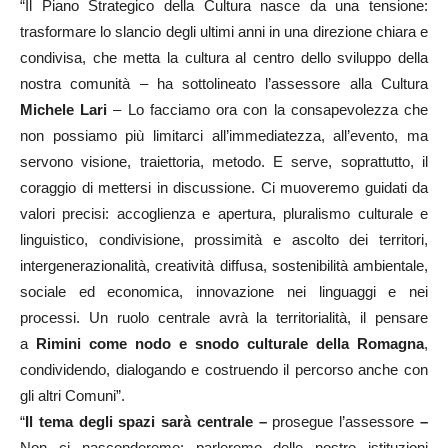
“Il Piano Strategico della Cultura nasce da una tensione:
trasformare lo slancio degli ultimi anni in una direzione chiara e
condivisa, che metta la cultura al centro dello sviluppo della
nostra comunità – ha sottolineato l’assessore alla Cultura
Michele Lari
– Lo facciamo ora con la consapevolezza che
non possiamo più limitarci all’immediatezza, all’evento, ma
servono visione, traiettoria, metodo. E serve, soprattutto, il
coraggio di mettersi in discussione. Ci muoveremo guidati da
valori precisi: accoglienza e apertura, pluralismo culturale e
linguistico, condivisione, prossimità e ascolto dei territori,
intergenerazionalità, creatività diffusa, sostenibilità ambientale,
sociale ed economica, innovazione nei linguaggi e nei
processi. Un ruolo centrale avrà la territorialità, il pensare
a
Rimini come nodo e snodo culturale della Romagna
,
condividendo, dialogando e costruendo il percorso anche con
gli altri Comuni”.
“
Il tema degli spazi sarà centrale –
prosegue l’assessore
–
Non ci nasconderemo: parleremo delle nostre istituzioni