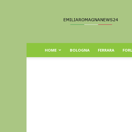
Emilia
Romagna
News
24
HOME
BOLOGNA
FERRARA
FORL