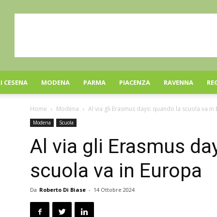
I CESENA
MODENA
PARMA
PIACENZA
RAVENNA
RE
Home
Modena
Al via gli Erasmus days: quando la scuola va in
Modena
Scuola
Al via gli Erasmus da
scuola va in Europa
Da
Roberto Di Biase
-
14 Ottobre 2024