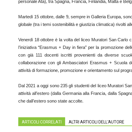
personale Ata), tra Spagna, Francia, Finlandia, Malta e Belg
Martedì 15 ottobre, dalle 9, sempre in Galleria Europa, so
globale (tra i temi sostenibilità e giustizia climatica) rivolti 
Venerdì 18 ottobre è la volta del liceo Muratori San Carlo ch
l’iniziativa “Erasmus + Day in fiera” per la promozione de
con già 111 docenti iscritti provenienti da diverse scuole 
collaborazione con gli Ambasciatori Erasmus + Scuola dell
attività di formazione, promozione e orientamento sul pro
Dal 2021 a oggi sono 235 gli studenti del liceo Muratori Sa
attività all’estero (dalla Germania alla Francia, dalla Spagna
che dall’estero sono state accolte.
ARTICOLI CORRELATI
ALTRI ARTICOLI DELL'AUTORE