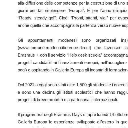
alla diffusione delle competenze per la costruzione di uno 
giorni per far risplendere l’Europa”. E per l’anno olimpi
“Ready, steady go!”. Cioè. “Pronti, attenti, via!” per evo
anche quella che accompagna la partenza verso nuove es
Gli appuntamenti modenesi sono organizzati i
(www.comune.modena.it/europe-direct) che favorisce l
Erasmus + con il servizio “Help desk scuola” accompagnando
progetti candidabili ai finanziamenti europei, nell’accoglien
oggi) e ospitando in Galleria Europa gli incontri di formazion
Dal 2021 a oggi sono stati oltre 1.500 gli studenti e i docent
e sono una decina gli istituti scolastici che hanno raggi
progetti di breve mobilità o a partenariati internazionali.
Il programma degli Erasmus Days si apre lunedì 14 ottobre, a
Galleria Europa le esperienze sviluppate all’estero in ques