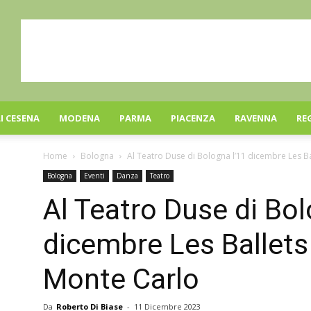
I CESENA
MODENA
PARMA
PIACENZA
RAVENNA
RE
Home
Bologna
Al Teatro Duse di Bologna l’11 dicembre Les B
Bologna
Eventi
Danza
Teatro
Al Teatro Duse di Bol
dicembre Les Ballets
Monte Carlo
Da
Roberto Di Biase
-
11 Dicembre 2023