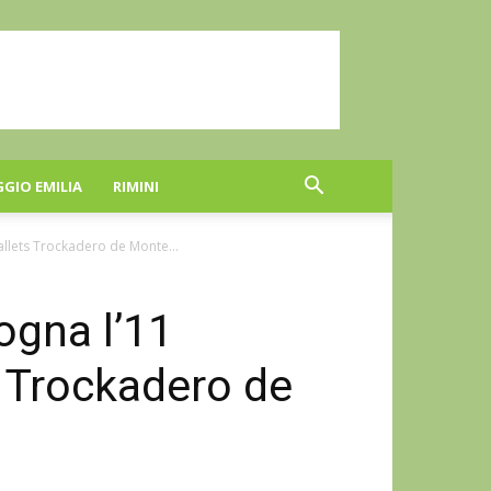
GGIO EMILIA
RIMINI
allets Trockadero de Monte...
ogna l’11
 Trockadero de