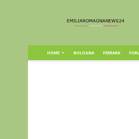
Emilia
Romagna
News
24
HOME
BOLOGNA
FERRARA
FORL