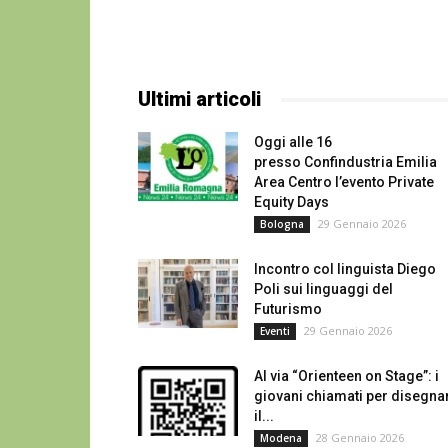
Ultimi articoli
Oggi alle 16
presso Confindustria Emilia
Area Centro l’evento Private
Equity Days
29 Gennaio 2026
Bologna
Incontro col linguista Diego
Poli sui linguaggi del
Futurismo
29 Gennaio 2026
Eventi
Al via “Orienteen on Stage”: i
giovani chiamati per disegna
il...
28 Gennaio 2026
Modena