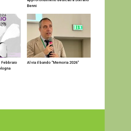
Benni
1 Febbraio
Al via il bando “Memoria 2026”
Bologna