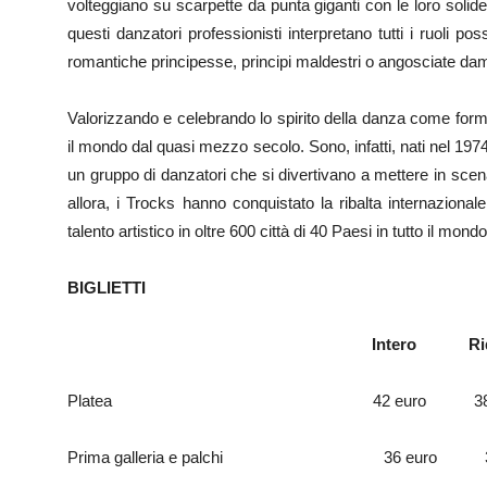
volteggiano su scarpette da punta giganti con le loro solide 
questi danzatori professionisti interpretano tutti i ruoli possi
romantiche principesse, principi maldestri o angosciate dam
Valorizzando e celebrando lo spirito della danza come forma d
il mondo dal quasi mezzo secolo. Sono, infatti, nati nel 1974
un gruppo di danzatori che si divertivano a mettere in scena l
allora, i Trocks hanno conquistato la ribalta internazionale,
talento artistico in oltre 600 città di 40 Paesi in tutto il mondo
BIGLIETTI
Intero Ridotto
Platea 42 euro 38 euro 
Prima galleria e palchi 36 euro 32,50