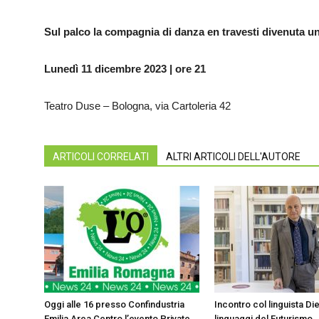
Sul palco la compagnia di danza en travesti divenuta un
Lunedì 11 dicembre 2023 | ore 21
Teatro Duse – Bologna, via Cartoleria 42
ARTICOLI CORRELATI
ALTRI ARTICOLI DELL'AUTORE
Oggi alle 16 presso Confindustria
Incontro col linguista Di
Emilia Area Centro l’evento Private
linguaggi del Futurismo