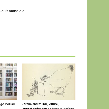
 cult mondiale.
ego Poli sui
Stranalandia: libri, letture,
approfondimenti dedicati a Stefano