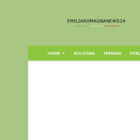
Emilia
Romagna
News
24
HOME
BOLOGNA
FERRARA
FORL