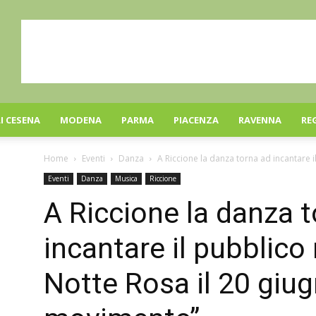
I CESENA
MODENA
PARMA
PIACENZA
RAVENNA
RE
Home
Eventi
Danza
A Riccione la danza torna ad incantare il
Eventi
Danza
Musica
Riccione
A Riccione la danza 
incantare il pubblico 
Notte Rosa il 20 giu