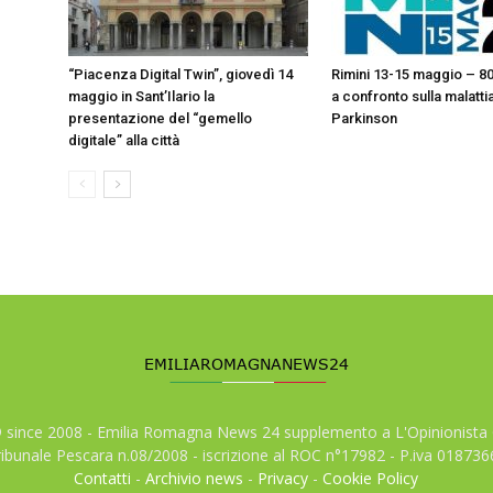
“Piacenza Digital Twin”, giovedì 14
Rimini 13-15 maggio – 8
maggio in Sant’Ilario la
a confronto sulla malattia
presentazione del “gemello
Parkinson
digitale” alla città
© since 2008 - Emilia Romagna News 24 supplemento a L'Opinionista 
tribunale Pescara n.08/2008 - iscrizione al ROC n°17982 - P.iva 01873
Contatti
-
Archivio news
-
Privacy
-
Cookie Policy