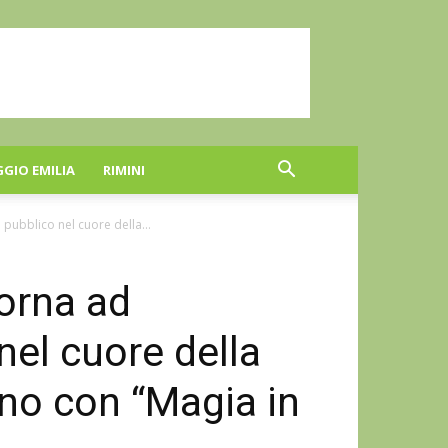
GGIO EMILIA
RIMINI
 pubblico nel cuore della...
torna ad
nel cuore della
gno con “Magia in