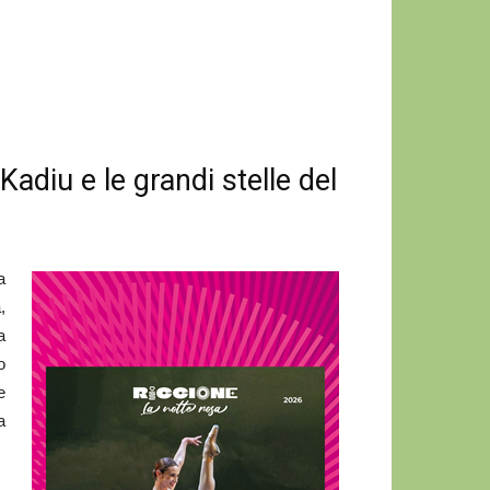
Kadiu e le grandi stelle del
a
,
a
o
e
a