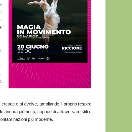
l
l
a
e
i
,
e
,
a
resce e si evolve, ampliando il proprio respiro
 ancora più ricco, capace di attraversare stili e
 contaminazioni più moderne.