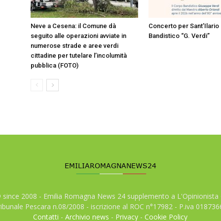
Neve a Cesena: il Comune dà
Concerto per Sant’Ilario
seguito alle operazioni avviate in
Bandistico “G. Verdi”
numerose strade e aree verdi
cittadine per tutelare l’incolumità
pubblica (FOTO)
© since 2008 - Emilia Romagna News 24 supplemento a L'Opinionista 
tribunale Pescara n.08/2008 - iscrizione al ROC n°17982 - P.iva 01873
Contatti
-
Archivio news
-
Privacy
-
Cookie Policy