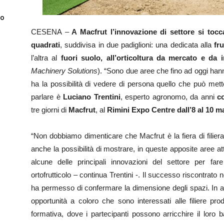
to
CESENA –
A Macfrut l’innovazione di settore si toc
quadrati
, suddivisa in due padiglioni: una dedicata alla
fru
l’altra al
fuori suolo, all’orticoltura da mercato e da 
Machinery Solutions
). “Sono due aree che fino ad oggi han
ha la possibilità di vedere di persona quello che può mett
parlare è
Luciano Trentini
, esperto agronomo, da anni
c
tre giorni di
Macfrut
, al
Rimini Expo Centre dall’8 al 10 
“Non dobbiamo dimenticare che Macfrut è la fiera di filiera
anche la possibilità di mostrare, in queste apposite aree attrez
alcune delle principali innovazioni del settore per f
ortofrutticolo – continua Trentini -. Il successo riscontrato
ha permesso di confermare la dimensione degli spazi. In agg
opportunità a coloro che sono interessati alle filiere prod
formativa, dove i partecipanti possono arricchire il loro 