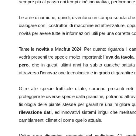
sempre più al passo coi tempi cioè innovativa, performante 
Le aree dinamiche, quindi, diventano un campo scuola che
dialogare con i costruttori di macchine ed attrezzature, oppur
novità per avere tutte le informazioni utili per una corretta c
Tante le
novità
a Macfrut 2024. Per quanto riguarda il camp
vedrà presenti tre specie molto importanti:
l’uva da tavola
,
pero
, che in questi ultimi anni ha subito qualche battuta 
attraverso l’innovazione tecnologica è in grado di garantire 
Oltre alle specie frutticole citate, saranno presenti
reti
proteggere le diverse specie dalla grandine, potranno attrav
fisiologia delle piante stesse per garantire una migliore q
rilevazione dati
, ed innovativi sistemi irrigui che merit
cambiamenti climatici come quello attuale.
L’altra area dinamica, presente nel padiglione A1, mette 