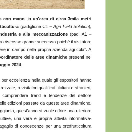
ca con mano
, in
un’area di circa 3mila metri
tticoltura
(padiglione C1 –
Agri Field Solution
),
industria e alla meccanizzazione
(pad. A1 –
no riscosso grande successo poiché il visitatore
ere in campo nella propria azienda agricola”. A
oordinatore delle aree dinamiche
presenti nei
maggio 2024
.
 per eccellenza nella quale gli espositori hanno
zate, a visitatori qualificati italiani e stranieri,
are comprendere trend e tendenze del settore
 nelle edizioni passate da queste aree dinamiche,
iunta, quest’anno si vuole offrire una ulteriore
uttive, una vera e propria attività informativa-
bagaglio di conoscenze per una ortofrutticoltura