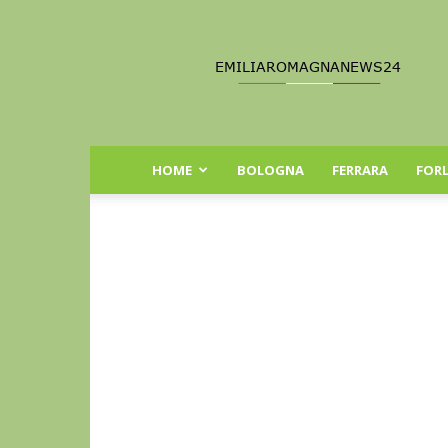
Emilia
Romagna
News
24
HOME
BOLOGNA
FERRARA
FORL