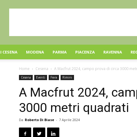
I CESENA
MODENA
PARMA
PIACENZA
RAVENNA
RE
Home
Cesena
A Macfrut 2024, campo prova di circa 3000 metr
Cesena
Eventi
Fiera
Rimini
A Macfrut 2024, camp
3000 metri quadrati
Da
Roberto Di Biase
-
7 Aprile 2024