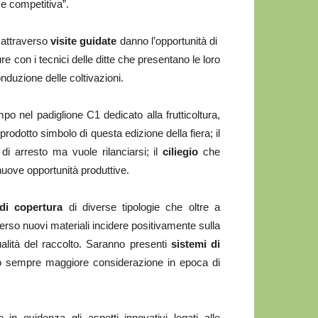
e competitiva”.
 attraverso
visite guidate
danno l’opportunità di
e con i tecnici delle ditte che presentano le loro
onduzione delle coltivazioni.
o nel padiglione C1 dedicato alla frutticoltura,
 prodotto simbolo di questa edizione della fiera; il
di arresto ma vuole rilanciarsi; il
ciliegio
che
nuove opportunità produttive.
 di copertura
di diverse tipologie che oltre a
erso nuovi materiali incidere positivamente sulla
ualità del raccolto. Saranno presenti
sistemi di
ano sempre maggiore considerazione in epoca di
in evidenza gli aspetti innovativi legati alle