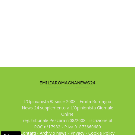
L'Opinionista © since 2008 - Emilia Romagna
News 24 supplemento a L'Opinionista Giornale
Online
reg. tribunale Pescara n.08/2008 - iscrizione al
ROC n°17982 - P.iva 01873660680
Contatti
-
Archivio news
-
Privacy
-
Cookie Policy