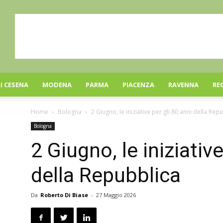
I CESENA
MODENA
PARMA
PIACENZA
RAVENNA
RE
Home
Bologna
2 Giugno, le iniziative per gli 80 anni della Rep
Bologna
2 Giugno, le iniziative
della Repubblica
Da
Roberto Di Biase
-
27 Maggio 2026