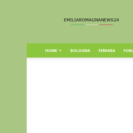
Emilia
Romagna
News
24
HOME
BOLOGNA
FERRARA
FORL