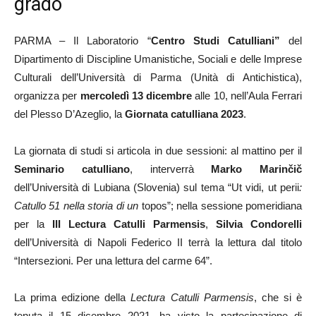
grado
PARMA – Il Laboratorio “
Centro Studi Catulliani”
del
Dipartimento di Discipline Umanistiche, Sociali e delle Imprese
Culturali dell’Università di Parma (Unità di Antichistica),
organizza per
mercoledì 13 dicembre
alle 10, nell’Aula Ferrari
del Plesso D’Azeglio, la
Giornata catulliana 2023
.
La giornata di studi si articola in due sessioni: al mattino per il
Seminario catulliano
, interverrà
Marko Marinčič
dell’Università di Lubiana (Slovenia) sul tema “Ut vidi, ut perii
:
Catullo 51 nella storia di un
topos”; nella sessione pomeridiana
per la
III Lectura Catulli Parmensis
,
Silvia Condorelli
dell’Università di Napoli Federico II terrà la lettura dal titolo
“Intersezioni. Per una lettura del carme 64”.
La prima edizione della
Lectura Catulli Parmensis
, che si è
tenuta il 15 dicembre 2021, ha visto la partecipazione di