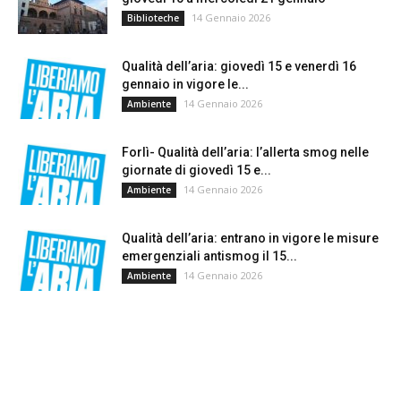
14 Gennaio 2026
Biblioteche
Qualità dell’aria: giovedì 15 e venerdì 16
gennaio in vigore le...
14 Gennaio 2026
Ambiente
Forlì- Qualità dell’aria: l’allerta smog nelle
giornate di giovedì 15 e...
14 Gennaio 2026
Ambiente
Qualità dell’aria: entrano in vigore le misure
emergenziali antismog il 15...
14 Gennaio 2026
Ambiente