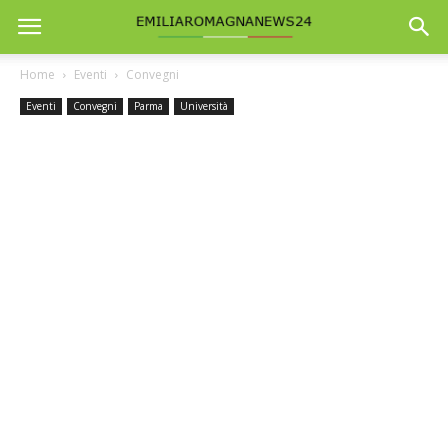
Home
Eventi
Convegni
Eventi
Convegni
Parma
Università