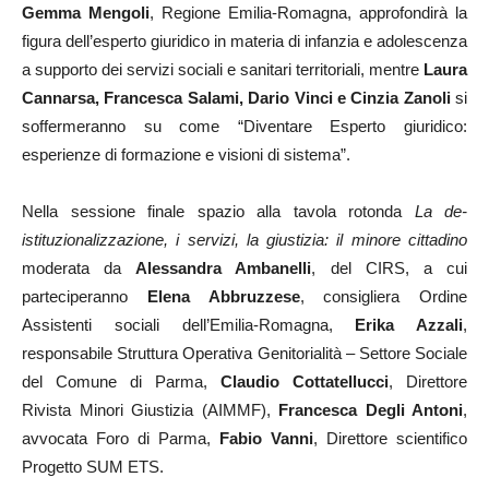
Gemma Mengoli
, Regione Emilia-Romagna, approfondirà la
figura dell’esperto giuridico in materia di infanzia e adolescenza
a supporto dei servizi sociali e sanitari territoriali, mentre
Laura
Cannarsa, Francesca Salami, Dario Vinci e Cinzia Zanoli
si
soffermeranno su come “Diventare Esperto giuridico:
esperienze di formazione e visioni di sistema”.
Nella sessione finale spazio alla tavola rotonda
La de-
istituzionalizzazione, i servizi, la giustizia: il minore cittadino
moderata da
Alessandra Ambanelli
, del CIRS, a cui
parteciperanno
Elena Abbruzzese
, consigliera Ordine
Assistenti sociali dell’Emilia-Romagna,
Erika Azzali
,
responsabile Struttura Operativa Genitorialità – Settore Sociale
del Comune di Parma,
Claudio Cottatellucci
, Direttore
Rivista Minori Giustizia (AIMMF),
Francesca Degli Antoni
,
avvocata Foro di Parma,
Fabio Vanni
, Direttore scientifico
Progetto SUM ETS.