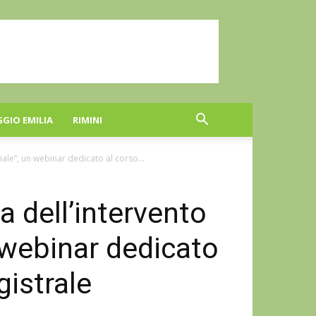
GGIO EMILIA
RIMINI
ciale”, un webinar dedicato al corso...
a dell’intervento
n webinar dedicato
gistrale