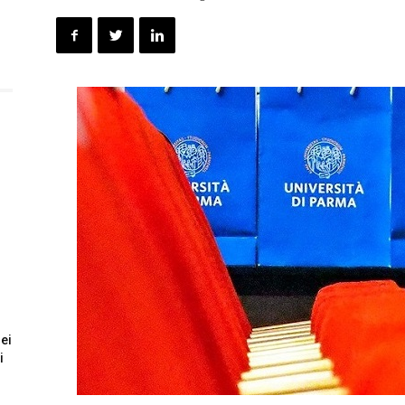
dei
i