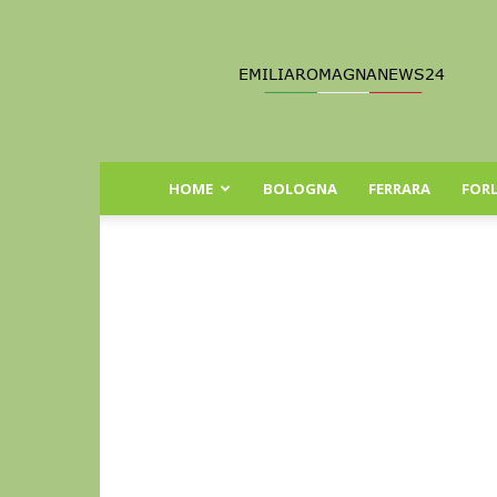
Emilia
Romagna
News
24
HOME
BOLOGNA
FERRARA
FORL