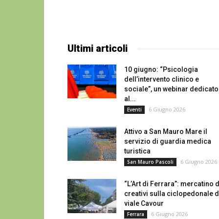
Ultimi articoli
10 giugno: “Psicologia
dell’intervento clinico e
sociale”, un webinar dedicato
al...
6 Giugno 2026
Eventi
Attivo a San Mauro Mare il
servizio di guardia medica
turistica
6 Giugno 2026
San Mauro Pascoli
“L’Art di Ferrara”: mercatino 
creativi sulla ciclopedonale d
viale Cavour
6 Giugno 2026
Ferrara