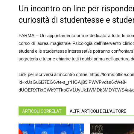
Un incontro on line per risponde
curiosità di studentesse e student
PARMA – Un appuntamento online dedicato a tutte le domand
corso di laurea magistrale Psicologia dell’intervento clini
studenti e le studentesse interessati/e potranno confrontarsi
segreteria e tutor e chiarire tutti i dubbi prima dell’apertura de
Link per iscriversi all’incontro online: https://forms.offi
id=xUsGu6i37EG6vte-s_rrHGAij89IPWVPvdss6xWe8-
dUOERXTktCWk9TTkpGV1UyUk1WMDk3MDY0WS4u&or
ARTICOLI CORRELATI
ALTRI ARTICOLI DELL'AUTORE