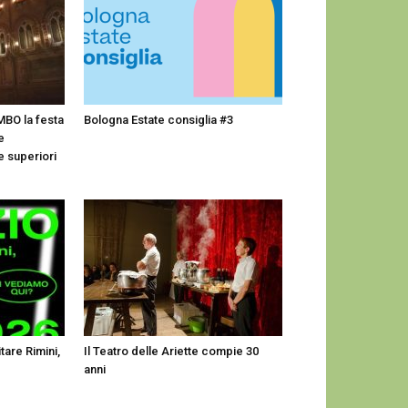
MBO la festa
Bologna Estate consiglia #3
e
e superiori
are Rimini,
Il Teatro delle Ariette compie 30
anni