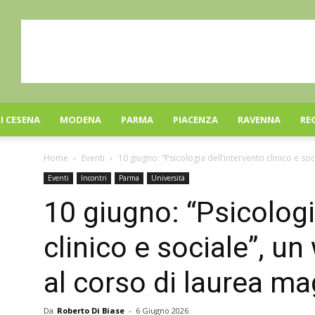
I CESENA
MODENA
PARMA
PIACENZA
RAVENNA
RE
Home
Eventi
10 giugno: “Psicologia dell’intervento clinico e so
Eventi
Incontri
Parma
Università
10 giugno: “Psicologi
clinico e sociale”, u
al corso di laurea ma
Da
Roberto Di Biase
-
6 Giugno 2026